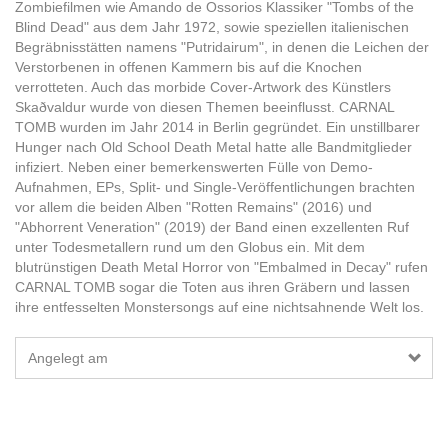
Zombiefilmen wie Amando de Ossorios Klassiker "Tombs of the
Blind Dead" aus dem Jahr 1972, sowie speziellen italienischen
Begräbnisstätten namens "Putridairum", in denen die Leichen der
Verstorbenen in offenen Kammern bis auf die Knochen
verrotteten. Auch das morbide Cover-Artwork des Künstlers
Skaðvaldur wurde von diesen Themen beeinflusst. CARNAL
TOMB wurden im Jahr 2014 in Berlin gegründet. Ein unstillbarer
Hunger nach Old School Death Metal hatte alle Bandmitglieder
infiziert. Neben einer bemerkenswerten Fülle von Demo-
Aufnahmen, EPs, Split- und Single-Veröffentlichungen brachten
vor allem die beiden Alben "Rotten Remains" (2016) und
"Abhorrent Veneration" (2019) der Band einen exzellenten Ruf
unter Todesmetallern rund um den Globus ein. Mit dem
blutrünstigen Death Metal Horror von "Embalmed in Decay" rufen
CARNAL TOMB sogar die Toten aus ihren Gräbern und lassen
ihre entfesselten Monstersongs auf eine nichtsahnende Welt los.
Angelegt am