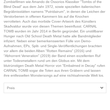
Zombiefilmen wie Amando de Ossorios Klassiker "Tombs of the
Blind Dead" aus dem Jahr 1972, sowie speziellen italienischen
Begräbnisstätten namens "Putridairum", in denen die Leichen der
Verstorbenen in offenen Kammern bis auf die Knochen
verrotteten. Auch das morbide Cover-Artwork des Künstlers
Skaðvaldur wurde von diesen Themen beeinflusst. CARNAL
TOMB wurden im Jahr 2014 in Berlin gegründet. Ein unstillbarer
Hunger nach Old School Death Metal hatte alle Bandmitglieder
infiziert. Neben einer bemerkenswerten Fülle von Demo-
Aufnahmen, EPs, Split- und Single-Veröffentlichungen brachten
vor allem die beiden Alben "Rotten Remains" (2016) und
"Abhorrent Veneration" (2019) der Band einen exzellenten Ruf
unter Todesmetallern rund um den Globus ein. Mit dem
blutrünstigen Death Metal Horror von "Embalmed in Decay" rufen
CARNAL TOMB sogar die Toten aus ihren Gräbern und lassen
ihre entfesselten Monstersongs auf eine nichtsahnende Welt los.
Preis