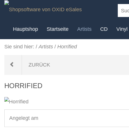
Hauptshop
Startseite
Artists
CD
Vinyl
Sie sind hier:
/
Artists
/
Horrified
ZURÜCK
HORRIFIED
Angelegt am