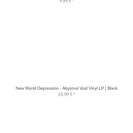
9,98 €
*
New World Depression - Abysmal Void Vinyl LP | Black
23,99 €
*