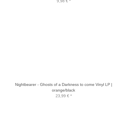
9,98 €
*
Nightbearer - Ghosts of a Darkness to come Vinyl LP |
orange/black
23,99 €
*