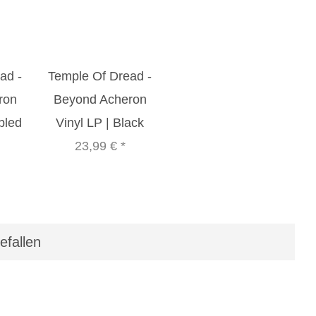
ad -
Temple Of Dread -
ron
Beyond Acheron
bled
Vinyl LP | Black
23,99 €
*
efallen