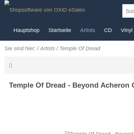
Hauptshop
Startseite
Artists
CD
Vinyl
Sie sind hier:
/
Artists
/
Temple Of Dread
Temple Of Dread - Beyond Acheron