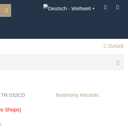
Zurück
.: TR 032CD
Testimony Records
es Shops)
n