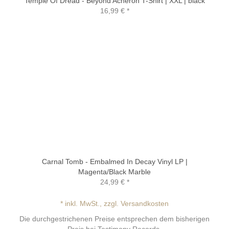
Temple Of Dread - Beyond Acheron T-Shirt | XXL | black
16,99 €
*
Carnal Tomb - Embalmed In Decay Vinyl LP |
Magenta/Black Marble
24,99 €
*
* inkl. MwSt., zzgl. Versandkosten
Die durchgestrichenen Preise entsprechen dem bisherigen
Preis bei Testimony Records.